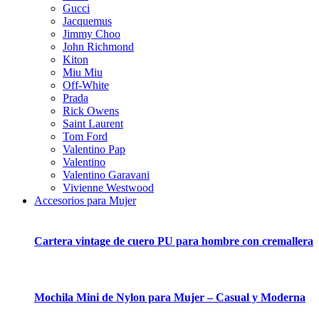
Gucci
Jacquemus
Jimmy Choo
John Richmond
Kiton
Miu Miu
Off-White
Prada
Rick Owens
Saint Laurent
Tom Ford
Valentino Pap
Valentino
Valentino Garavani
Vivienne Westwood
Accesorios para Mujer
Cartera vintage de cuero PU para hombre con cremallera
Mochila Mini de Nylon para Mujer – Casual y Moderna