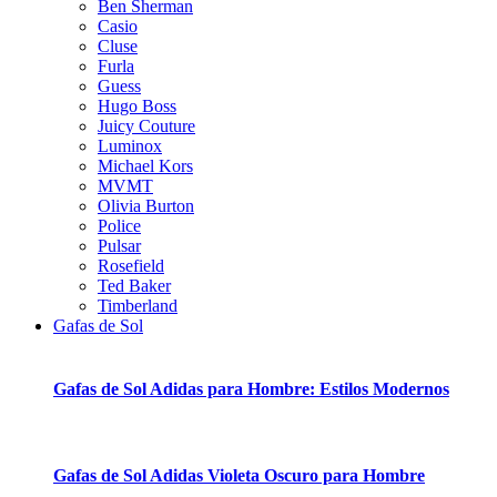
Ben Sherman
Casio
Cluse
Furla
Guess
Hugo Boss
Juicy Couture
Luminox
Michael Kors
MVMT
Olivia Burton
Police
Pulsar
Rosefield
Ted Baker
Timberland
Gafas de Sol
Gafas de Sol Adidas para Hombre: Estilos Modernos
Gafas de Sol Adidas Violeta Oscuro para Hombre