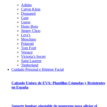
Adidas
Calvin Klein
Dsquared
Gant
Guess
Hugo Boss
Jimmy Choo
Levi’s
Moschino
Polaroid
Tom Ford
Versace
Victoria’s Secret
Saint Laurent
Timberland
Cuidado Personal e Higiene Facial
Calzado Unisex de EVA: Plantillas Cómodas y Resistentes
en España
Soporte lumbar ajustable de neopreno para aliviar el