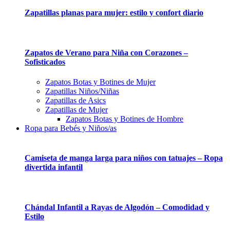
Zapatillas planas para mujer: estilo y confort diario
Zapatos de Verano para Niña con Corazones –
Sofisticados
Zapatos Botas y Botines de Mujer
Zapatillas Niños/Niñas
Zapatillas de Asics
Zapatillas de Mujer
Zapatos Botas y Botines de Hombre
Ropa para Bebés y Niños/as
Camiseta de manga larga para niños con tatuajes – Ropa
divertida infantil
Chándal Infantil a Rayas de Algodón – Comodidad y
Estilo