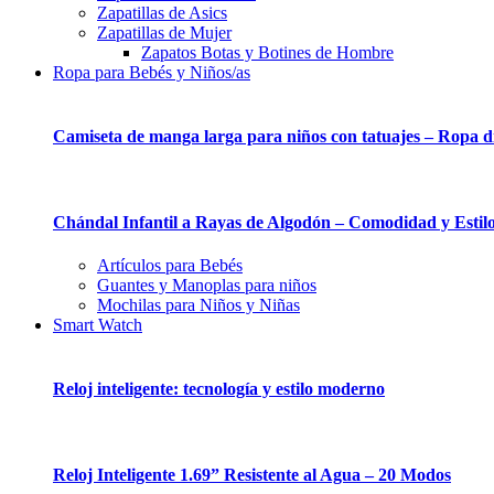
Zapatillas de Asics
Zapatillas de Mujer
Zapatos Botas y Botines de Hombre
Ropa para Bebés y Niños/as
Camiseta de manga larga para niños con tatuajes – Ropa div
Chándal Infantil a Rayas de Algodón – Comodidad y Estil
Artículos para Bebés
Guantes y Manoplas para niños
Mochilas para Niños y Niñas
Smart Watch
Reloj inteligente: tecnología y estilo moderno
Reloj Inteligente 1.69” Resistente al Agua – 20 Modos