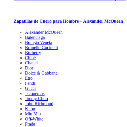
Zapatillas de Cuero para Hombre – Alexander McQueen
Alexander McQueen
Balenciaga
Bottega Veneta
Brunello Cucinelli
Burberry
Chloé
Chanel
Dior
Dolce & Gabbana
Etro
Fendi
Gucci
Jacquemus
Jimmy Choo
John Richmond
Kiton
Miu Miu
Off-White
Prada