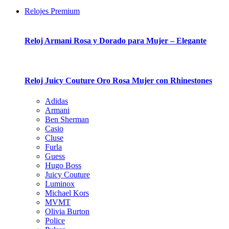
Relojes Premium
Reloj Armani Rosa y Dorado para Mujer – Elegante
Reloj Juicy Couture Oro Rosa Mujer con Rhinestones
Adidas
Armani
Ben Sherman
Casio
Cluse
Furla
Guess
Hugo Boss
Juicy Couture
Luminox
Michael Kors
MVMT
Olivia Burton
Police