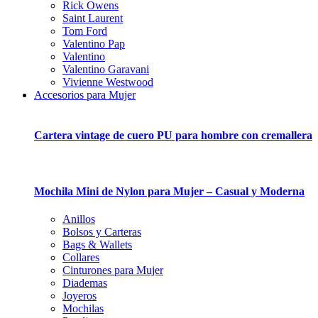
Rick Owens
Saint Laurent
Tom Ford
Valentino Pap
Valentino
Valentino Garavani
Vivienne Westwood
Accesorios para Mujer
Cartera vintage de cuero PU para hombre con cremallera
Mochila Mini de Nylon para Mujer – Casual y Moderna
Anillos
Bolsos y Carteras
Bags & Wallets
Collares
Cinturones para Mujer
Diademas
Joyeros
Mochilas