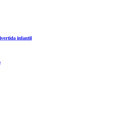
ertida infantil
o