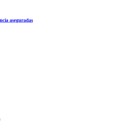
encia aseguradas
s