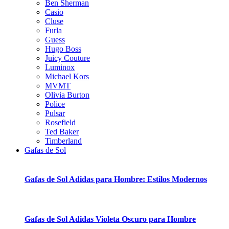
Ben Sherman
Casio
Cluse
Furla
Guess
Hugo Boss
Juicy Couture
Luminox
Michael Kors
MVMT
Olivia Burton
Police
Pulsar
Rosefield
Ted Baker
Timberland
Gafas de Sol
Gafas de Sol Adidas para Hombre: Estilos Modernos
Gafas de Sol Adidas Violeta Oscuro para Hombre