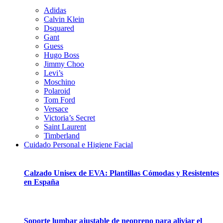
Adidas
Calvin Klein
Dsquared
Gant
Guess
Hugo Boss
Jimmy Choo
Levi’s
Moschino
Polaroid
Tom Ford
Versace
Victoria’s Secret
Saint Laurent
Timberland
Cuidado Personal e Higiene Facial
Calzado Unisex de EVA: Plantillas Cómodas y Resistentes
en España
Soporte lumbar ajustable de neopreno para aliviar el