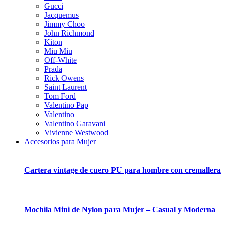
Gucci
Jacquemus
Jimmy Choo
John Richmond
Kiton
Miu Miu
Off-White
Prada
Rick Owens
Saint Laurent
Tom Ford
Valentino Pap
Valentino
Valentino Garavani
Vivienne Westwood
Accesorios para Mujer
Cartera vintage de cuero PU para hombre con cremallera
Mochila Mini de Nylon para Mujer – Casual y Moderna