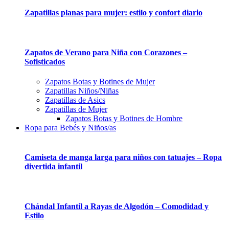
Zapatillas planas para mujer: estilo y confort diario
Zapatos de Verano para Niña con Corazones –
Sofisticados
Zapatos Botas y Botines de Mujer
Zapatillas Niños/Niñas
Zapatillas de Asics
Zapatillas de Mujer
Zapatos Botas y Botines de Hombre
Ropa para Bebés y Niños/as
Camiseta de manga larga para niños con tatuajes – Ropa
divertida infantil
Chándal Infantil a Rayas de Algodón – Comodidad y
Estilo