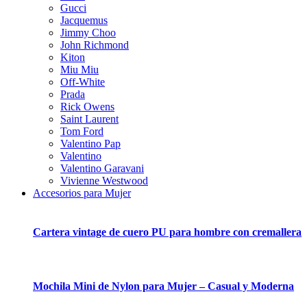
Gucci
Jacquemus
Jimmy Choo
John Richmond
Kiton
Miu Miu
Off-White
Prada
Rick Owens
Saint Laurent
Tom Ford
Valentino Pap
Valentino
Valentino Garavani
Vivienne Westwood
Accesorios para Mujer
Cartera vintage de cuero PU para hombre con cremallera
Mochila Mini de Nylon para Mujer – Casual y Moderna