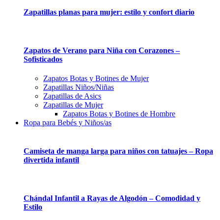
Zapatillas planas para mujer: estilo y confort diario
Zapatos de Verano para Niña con Corazones –
Sofisticados
Zapatos Botas y Botines de Mujer
Zapatillas Niños/Niñas
Zapatillas de Asics
Zapatillas de Mujer
Zapatos Botas y Botines de Hombre
Ropa para Bebés y Niños/as
Camiseta de manga larga para niños con tatuajes – Ropa
divertida infantil
Chándal Infantil a Rayas de Algodón – Comodidad y
Estilo