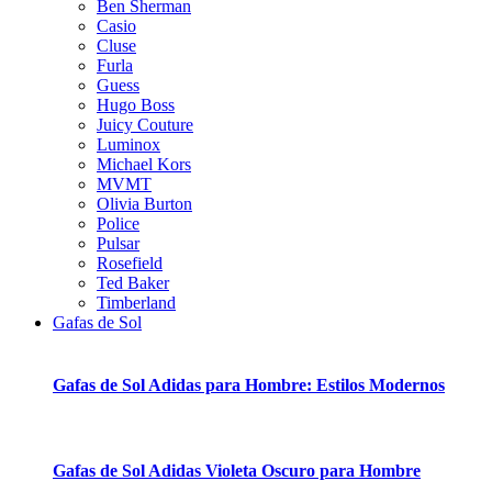
Ben Sherman
Casio
Cluse
Furla
Guess
Hugo Boss
Juicy Couture
Luminox
Michael Kors
MVMT
Olivia Burton
Police
Pulsar
Rosefield
Ted Baker
Timberland
Gafas de Sol
Gafas de Sol Adidas para Hombre: Estilos Modernos
Gafas de Sol Adidas Violeta Oscuro para Hombre