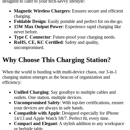
designed to cater to your tech-savvy lifestyle:
Magnetic Wireless Chargers
: Ensures secure and efficient
charging.
Foldable Design
: Easily portable and perfect for on-the-go.
15W Max Output Power
: Experience rapid charging like
never before.
Type C Connector
: Future-proof your charging needs.
RoHS, CE, KC Certified
: Safety and quality,
uncompromised.
Why Choose This Charging Station?
When the world is bustling with multi-device chaos, our 3-in-1
charging station emerges as the beacon of organization and
efficiency:
Unified Charging
: Say goodbye to multiple cables and
outlets. One station, multiple devices.
Uncompromised Safety
: With top-tier certifications, ensure
your devices are always in safe hands.
Compatible with Apple
: Designed especially for iPhone
14/13 and Apple Watch S8/7. Perfect fit, every time.
Compact and Elegant
: A stylish addition to any workspace
or bedside table.