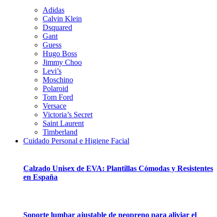
Adidas
Calvin Klein
Dsquared
Gant
Guess
Hugo Boss
Jimmy Choo
Levi’s
Moschino
Polaroid
Tom Ford
Versace
Victoria’s Secret
Saint Laurent
Timberland
Cuidado Personal e Higiene Facial
Calzado Unisex de EVA: Plantillas Cómodas y Resistentes
en España
Soporte lumbar ajustable de neopreno para aliviar el